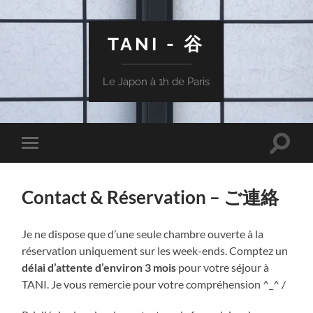
TANI - 谷
Le Japon à 1h de Paris
Toggle
Toggle
search
mobile
field
menu
Contact & Réservation – ご連絡
Je ne dispose que d’une seule chambre ouverte à la
réservation uniquement sur les week-ends. Comptez un
délai d’attente d’environ 3 mois
pour votre séjour à
TANI. Je vous remercie pour votre compréhension ^_^ /